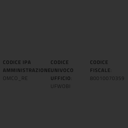
CODICE IPA
CODICE
CODICE
AMMINISTRAZIONE
UNIVOCO
:
FISCALE
:
OMCO_RE
UFFICIO
:
80010070359
UFWOBI