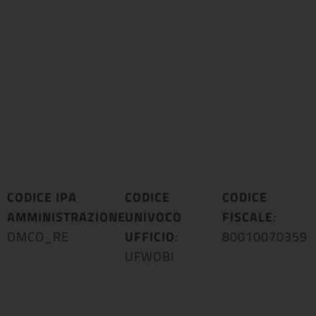
CODICE IPA
CODICE
CODICE
AMMINISTRAZIONE
UNIVOCO
:
FISCALE
:
OMCO_RE
UFFICIO
:
80010070359
UFWOBI