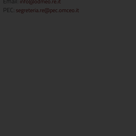
Email:
info@odmeo.re.it
PEC:
segreteria.re@pec.omceo.it