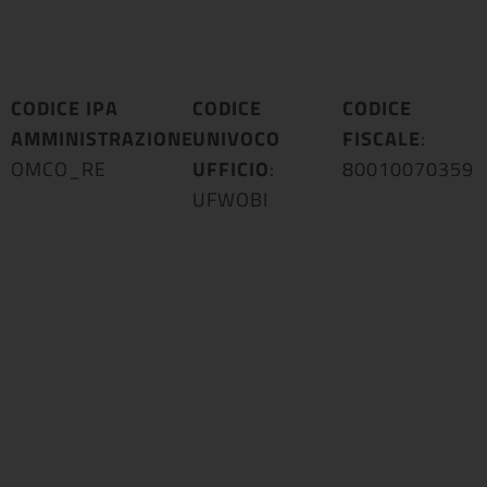
CODICE IPA
CODICE
CODICE
AMMINISTRAZIONE
UNIVOCO
:
FISCALE
:
OMCO_RE
UFFICIO
:
80010070359
UFWOBI