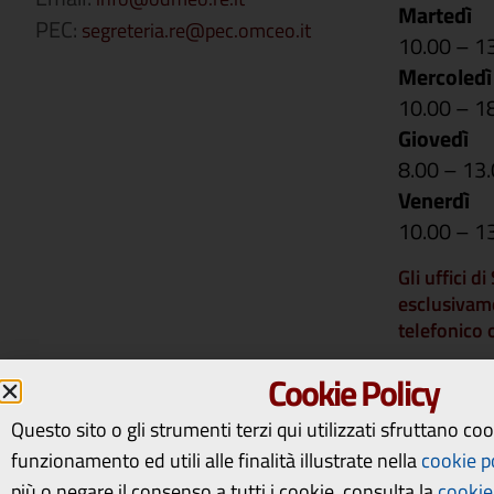
Martedì
PEC:
segreteria.re@pec.omceo.it
10.00 – 1
Mercoledì
10.00 – 1
Giovedì
8.00 – 13
Venerdì
10.00 – 1
Gli uffici d
esclusivam
telefonico
Si comunica 
Cookie Policy
rimarranno 
14 a vener
Questo sito o gli strumenti terzi qui utilizzati sfruttano co
riapriranno
funzionamento ed utili alle finalità illustrate nella
cookie p
più o negare il consenso a tutti i cookie, consulta la
cookie 