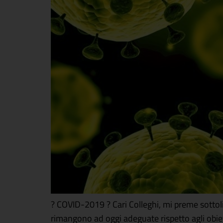
? COVID-2019 ? Cari Colleghi, mi preme sottoli
rimangono ad oggi adeguate rispetto agli obie