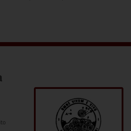
a
ito