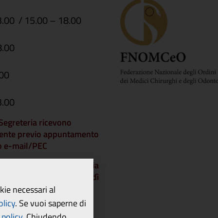
3.00 / 15.00 – 18.00
8.00
.00
3.00
i Segreteria ricevono
ente previo appuntamento
 o e-mail/PEC
che gli Uffici di Segreteria
chiusi a partire da venerdì
dì 21 agosto 2026 e
okie necessari al
 lunedì 24 agosto.
olicy
.
Se vuoi saperne di
policy.
Chiudendo