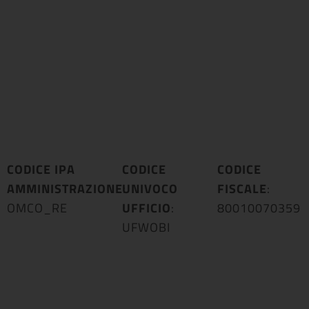
CODICE IPA
CODICE
CODICE
AMMINISTRAZIONE
UNIVOCO
:
FISCALE
:
OMCO_RE
UFFICIO
:
80010070359
UFWOBI