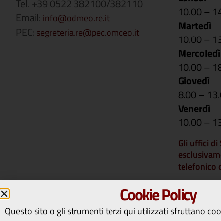
Tel. +39 0522 382100/382110
10.00 – 1
Email:
info@odmeo.re.it
Martedì
PEC:
segreteria.re@pec.omceo.it
10.00 – 1
Mercoledì
10.00 – 1
Giovedì
8.00 – 13
Venerdì
10.00 – 1
Gli uffici d
esclusivam
telefonico
Si comunica 
Cookie Policy
rimarranno 
14 a vener
Questo sito o gli strumenti terzi qui utilizzati sfruttano co