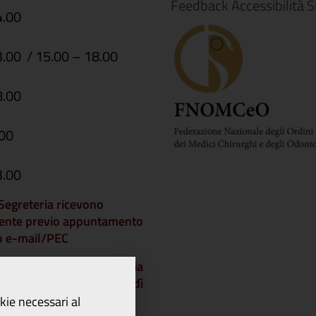
Feedback Accessibilità S
4.00
3.00 / 15.00 – 18.00
8.00
.00
3.00
i Segreteria ricevono
ente previo appuntamento
 o e-mail/PEC
che gli Uffici di Segreteria
chiusi a partire da venerdì
dì 21 agosto 2026 e
okie necessari al