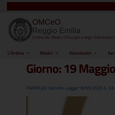
OMCeO
Reggio Emilia
Ordine dei Medici Chirurghi e degli Odontoiatri 
L’Ordine
Medici
Odontoiatri
Ser
Giorno:
19 Maggio
FNOMCeO: Decreto-Legge 16/05/2020 n. 33 rec