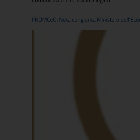
Comunicazione n. 104 in allegato.
FNOMCeO: Nota congiunta Ministero dell’Econo