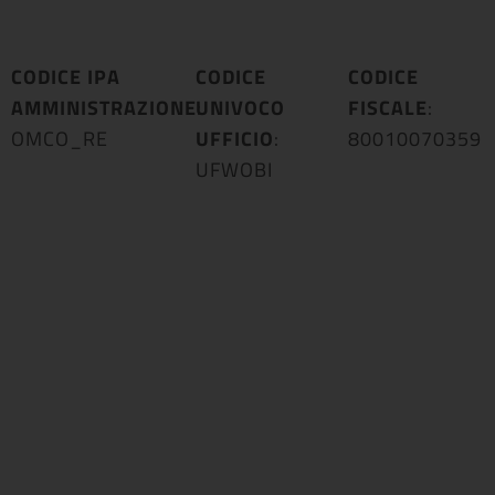
CODICE IPA
CODICE
CODICE
AMMINISTRAZIONE
UNIVOCO
:
FISCALE
:
OMCO_RE
UFFICIO
:
80010070359
UFWOBI