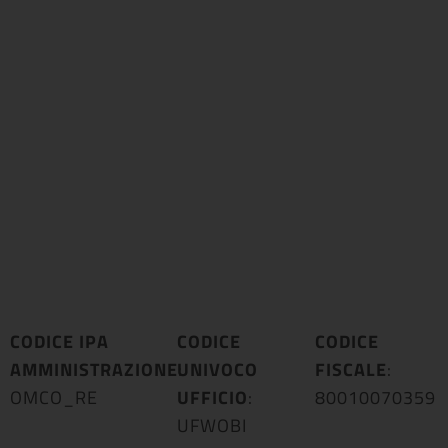
CODICE IPA
CODICE
CODICE
AMMINISTRAZIONE
UNIVOCO
:
FISCALE
:
OMCO_RE
UFFICIO
:
80010070359
UFWOBI