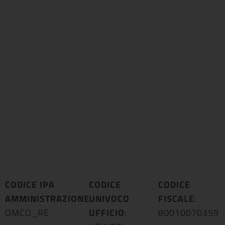
CODICE IPA
CODICE
CODICE
AMMINISTRAZIONE
UNIVOCO
:
FISCALE
:
OMCO_RE
UFFICIO
:
80010070359