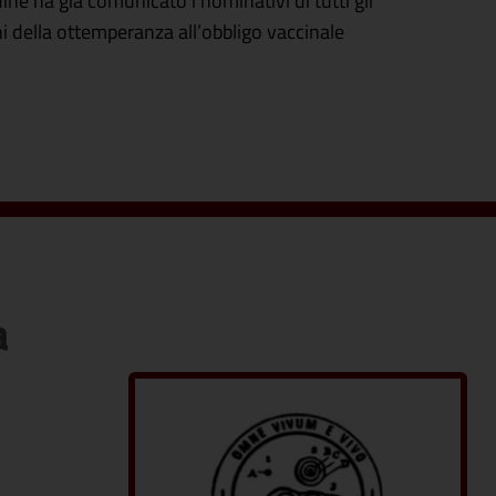
ine ha già comunicato i nominativi di tutti gli
ini della ottemperanza all’obbligo vaccinale
a