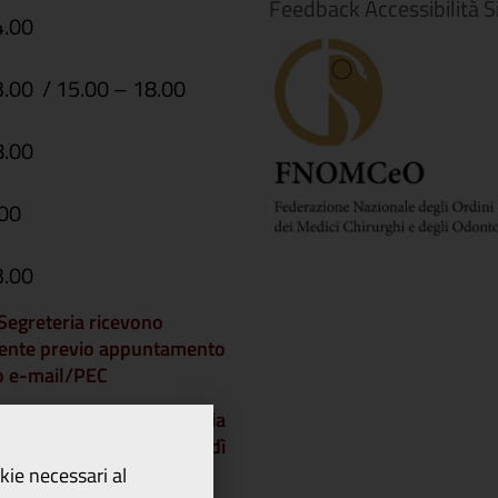
Feedback Accessibilità S
4.00
3.00 / 15.00 – 18.00
8.00
.00
3.00
i Segreteria ricevono
ente previo appuntamento
 o e-mail/PEC
che gli Uffici di Segreteria
chiusi a partire da venerdì
dì 21 agosto 2026 e
okie necessari al