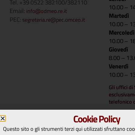
Tel. +39 0522 382100/382110
10.00 – 1
Email:
info@odmeo.re.it
Martedì
PEC:
segreteria.re@pec.omceo.it
10.00 – 1
Mercoledì
10.00 – 1
Giovedì
8.00 – 13
Venerdì
10.00 – 1
Gli uffici d
esclusivam
telefonico
Si comunica 
Cookie Policy
rimarranno 
14 a vener
Questo sito o gli strumenti terzi qui utilizzati sfruttano co