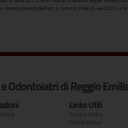
sti dal DL 44/2021, vi informiamo di quanto segue: Questo Ord
ro i termini previsti dall’art. 4, comma 3 del DL 44/2021, ai f
 e Odontoiatri di Reggio Emili
azioni
Links Utili
pertura
Privacy Policy
Cookie Policy