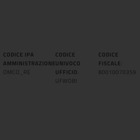
CODICE IPA
CODICE
CODICE
AMMINISTRAZIONE
UNIVOCO
:
FISCALE
:
OMCO_RE
UFFICIO
:
80010070359
UFWOBI