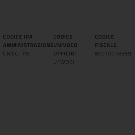
CODICE IPA
CODICE
CODICE
AMMINISTRAZIONE
UNIVOCO
:
FISCALE
:
OMCO_RE
UFFICIO
:
80010070359
UFWOBI