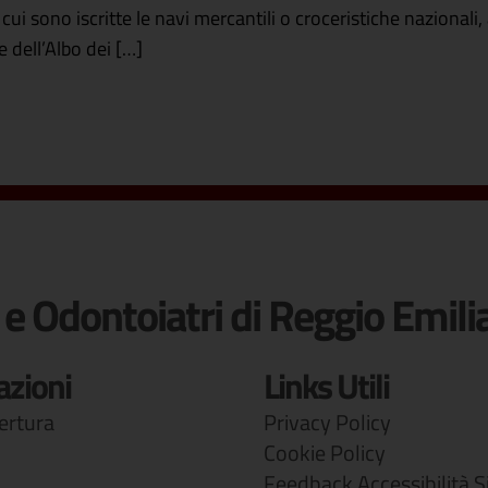
i a cui sono iscritte le navi mercantili o croceristiche naziona
e dell’Albo dei […]
 e Odontoiatri di Reggio Emili
azioni
Links Utili
pertura
Privacy Policy
Cookie Policy
Feedback Accessibilità S