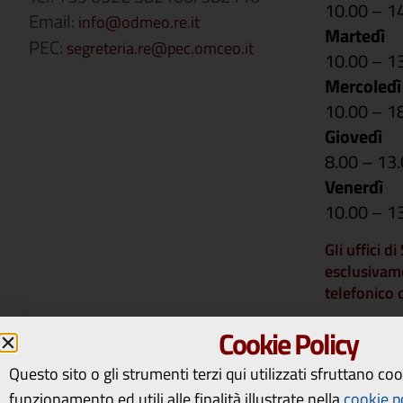
10.00 – 1
Email:
info@odmeo.re.it
Martedì
PEC:
segreteria.re@pec.omceo.it
10.00 – 1
Mercoledì
10.00 – 1
Giovedì
8.00 – 13
Venerdì
10.00 – 1
Gli uffici d
esclusivam
telefonico
Si comunica 
Cookie Policy
rimarranno 
14 a vener
Questo sito o gli strumenti terzi qui utilizzati sfruttano co
riapriranno
funzionamento ed utili alle finalità illustrate nella
cookie p