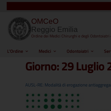
OMCeO
Reggio Emilia
Ordine dei Medici Chirurghi e degli Odontoiatri 
L’Ordine
Medici
Odontoiatri
Ser
Giorno:
29 Luglio
AUSL-RE: Modalità di erogazione antiaggrega