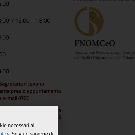
4.00
3.00 / 15.00 – 18.00
8.00
.00
3.00
i Segreteria ricevono
ente previo appuntamento
 o e-mail/PEC
che gli Uffici di Segreteria
chiusi a partire da venerdì
dì 21 agosto 2026 e
okie necessari al
 lunedì 24 agosto.
olicy
.
Se vuoi saperne di