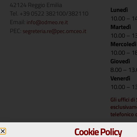
42124 Reggio Emilia
Lunedì
Tel. +39 0522 382100/382110
10.00 – 1
Email:
info@odmeo.re.it
Martedì
PEC:
segreteria.re@pec.omceo.it
10.00 – 1
Mercoledì
10.00 – 1
Giovedì
8.00 – 13
Venerdì
10.00 – 1
Gli uffici d
esclusivam
telefonico
Si comunica 
Cookie Policy
rimarranno 