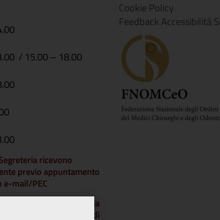
Cookie Policy
Feedback Accessibilità S
4.00
3.00 / 15.00 – 18.00
8.00
.00
3.00
i Segreteria ricevono
ente previo appuntamento
 o e-mail/PEC
che gli Uffici di Segreteria
chiusi a partire da venerdì