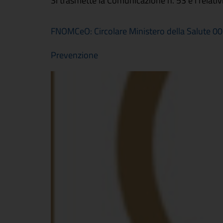
Si trasmette la Comunicazione n. 53 e i relativi 
FNOMCeO: Circolare Ministero della Salute 
Prevenzione