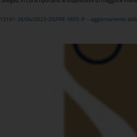
allegati, in cui si riportano le disposizioni di maggiore inter
0013191-26/04/2023-DGPRE-MDS-P – aggiornamento della Ci