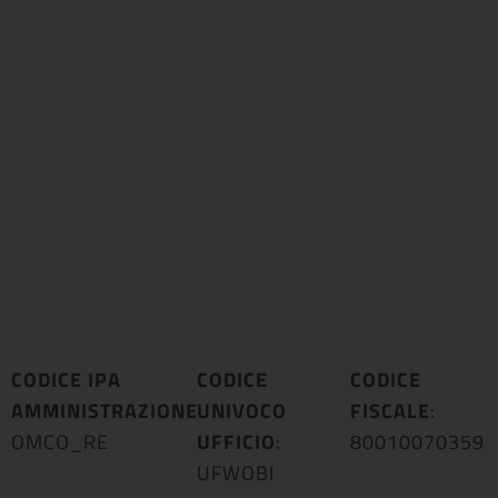
CODICE IPA
CODICE
CODICE
AMMINISTRAZIONE
UNIVOCO
:
FISCALE
:
OMCO_RE
UFFICIO
:
80010070359
UFWOBI