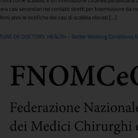
nota come scabbia, è un’infestazione cutanea parassitaria 
a casi secondari nei contatti stretti per trasmissione da co
timi anni le notifiche dei casi di scabbia rilevati […]
RE OF DOCTORS’ HEALTH – Better Working Conditions fo