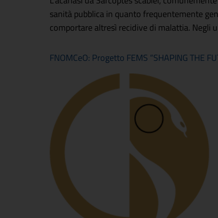
L’acariasi da Sarcoptes scabiei, comunemente 
sanità pubblica in quanto frequentemente gener
comportare altresì recidive di malattia. Negli ul
FNOMCeO: Progetto FEMS “SHAPING THE FUTU