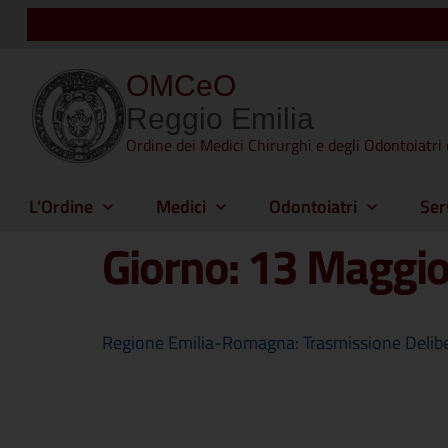
OMCeO
Reggio Emilia
Ordine dei Medici Chirurghi e degli Odontoiatri 
L’Ordine
Medici
Odontoiatri
Ser
Giorno:
13 Maggio
Regione Emilia-Romagna: Trasmissione Delibera