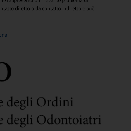
che rappresenta un rilevante problema di
ntatto diretto o da contatto indiretto e può
r a