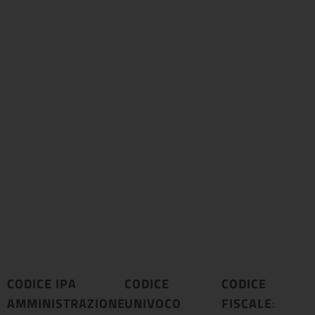
CODICE IPA
CODICE
CODICE
AMMINISTRAZIONE
UNIVOCO
:
FISCALE
: