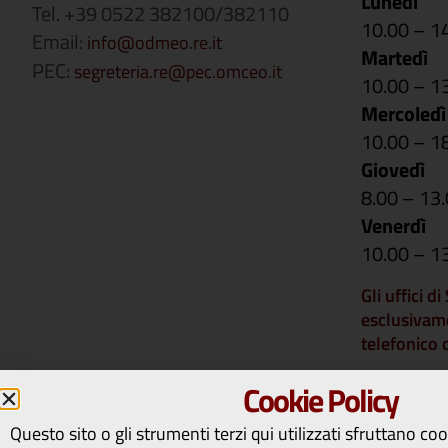
Lunedì
Tel. +39 0522 382100/382110
10.00 – 1
Email:
info@odmeo.re.it
Martedì
PEC:
segreteria.re@pec.omceo.it
10.00 – 1
Mercoledì
10.00 – 1
Giovedì
8.00 – 13
Venerdì
10.00 – 1
Gli uffici d
esclusivam
telefonico
Si comunica 
Cookie Policy
rimarranno 
14 a vener
Questo sito o gli strumenti terzi qui utilizzati sfruttano co