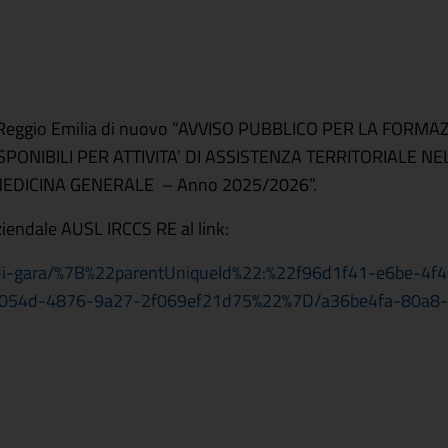
S di Reggio Emilia di nuovo “AVVISO PUBBLICO PER LA FORM
PONIBILI PER ATTIVITA’ DI ASSISTENZA TERRITORIALE NE
EDICINA GENERALE – Anno 2025/2026”.
ziendale AUSL IRCCS RE al link:
ndi-di-gara/%7B%22parentUniqueId%22:%22f96d1f41-e6be-4f
4-054d-4876-9a27-2f069ef21d75%22%7D/a36be4fa-80a8