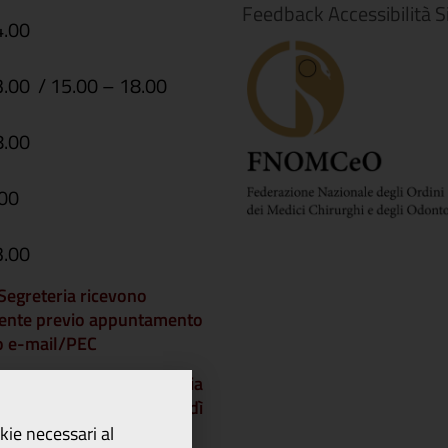
Feedback Accessibilità S
4.00
3.00 / 15.00 – 18.00
8.00
.00
3.00
i Segreteria ricevono
ente previo appuntamento
 o e-mail/PEC
che gli Uffici di Segreteria
chiusi a partire da venerdì
dì 21 agosto 2026 e
okie necessari al