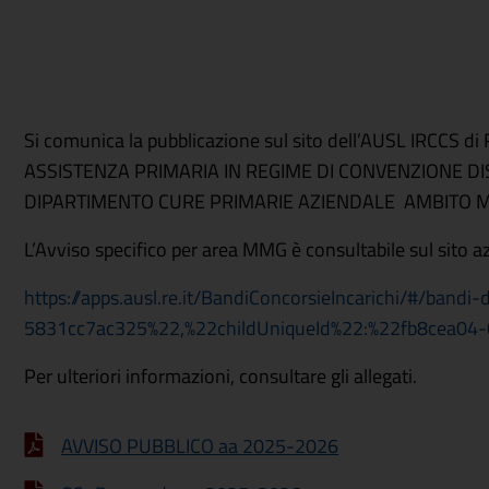
Si comunica la pubblicazione sul sito dell’AUSL IRCC
ASSISTENZA PRIMARIA IN REGIME DI CONVENZIONE DIS
DIPARTIMENTO CURE PRIMARIE AZIENDALE AMBITO M
L’Avviso specifico per area MMG è consultabile sul sito a
https://apps.ausl.re.it/BandiConcorsieIncarichi/#/ba
5831cc7ac325%22,%22childUniqueId%22:%22fb8cea0
Per ulteriori informazioni, consultare gli allegati.
AVVISO PUBBLICO aa 2025-2026