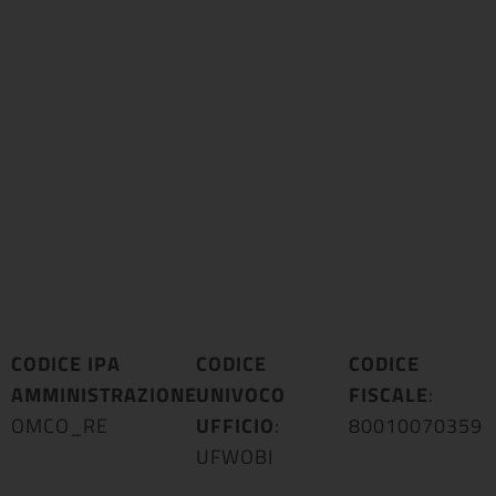
CODICE IPA
CODICE
CODICE
AMMINISTRAZIONE
UNIVOCO
:
FISCALE
:
OMCO_RE
UFFICIO
:
80010070359
UFWOBI