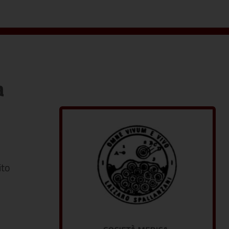
a
ito