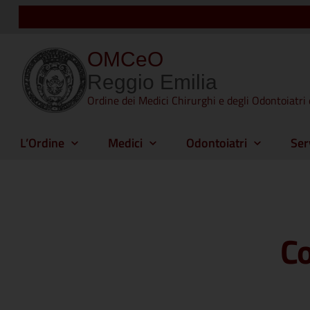
OMCeO
Reggio Emilia
Ordine dei Medici Chirurghi e degli Odontoiatri 
L’Ordine
Medici
Odontoiatri
Ser
Co