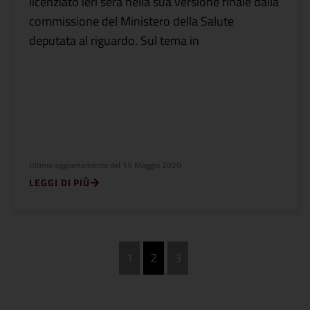
licenziato ieri sera nella sua versione finale dalla
commissione del Ministero della Salute
deputata al riguardo. Sul tema in
Ultimo aggiornamento del
15 Maggio 2020
LEGGI DI PIÙ
1
2
3