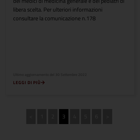
dei medici di medicina generale e dei pediatri di
libera scelta. Per ulteriori informazioni
consultare la comunicazione n.178
Ultimo aggiornamento del
30 Settembre 2022
LEGGI DI PIÙ
<
1
2
3
4
5
6
>