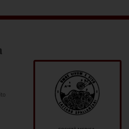
a
ito