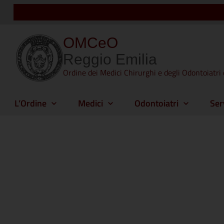
OMCeO
Reggio Emilia
Ordine dei Medici Chirurghi e degli Odontoiatri 
L’Ordine
Medici
Odontoiatri
Ser