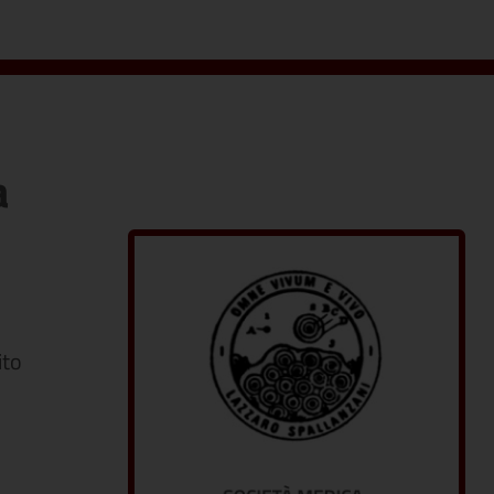
a
ito