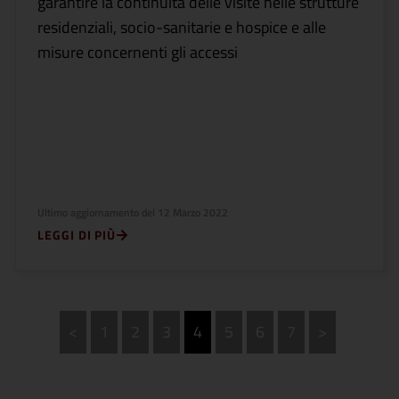
garantire la continuità delle visite nelle strutture
residenziali, socio-sanitarie e hospice e alle
misure concernenti gli accessi
Ultimo aggiornamento del
12 Marzo 2022
LEGGI DI PIÙ
<
1
2
3
4
5
6
7
>