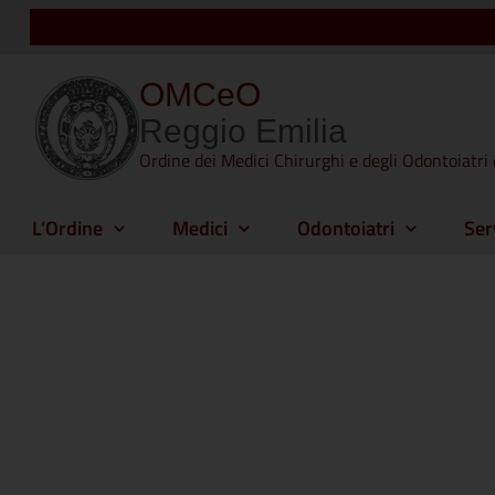
OMCeO
Reggio Emilia
Ordine dei Medici Chirurghi e degli Odontoiatri 
L’Ordine
Medici
Odontoiatri
Ser