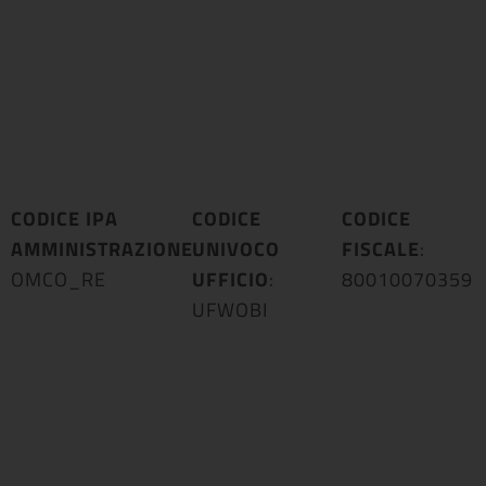
CODICE IPA
CODICE
CODICE
AMMINISTRAZIONE
UNIVOCO
:
FISCALE
:
OMCO_RE
UFFICIO
:
80010070359
UFWOBI