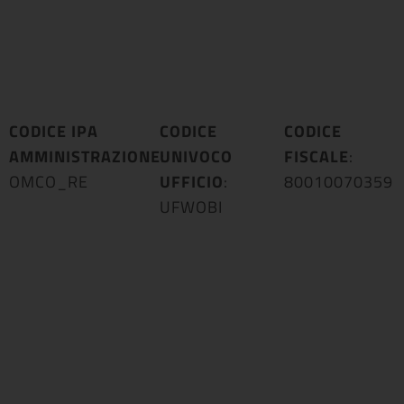
CODICE IPA
CODICE
CODICE
AMMINISTRAZIONE
UNIVOCO
:
FISCALE
:
OMCO_RE
UFFICIO
:
80010070359
UFWOBI