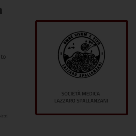
a
ito