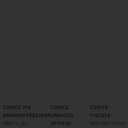
CODICE IPA
CODICE
CODICE
AMMINISTRAZIONE
UNIVOCO
:
FISCALE
:
OMCO_RE
UFFICIO
:
80010070359