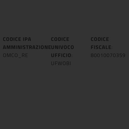
CODICE IPA
CODICE
CODICE
AMMINISTRAZIONE
UNIVOCO
:
FISCALE
:
OMCO_RE
UFFICIO
:
80010070359
UFWOBI