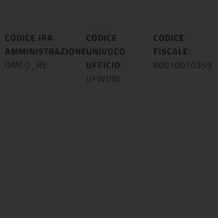
CODICE IPA
CODICE
CODICE
AMMINISTRAZIONE
UNIVOCO
:
FISCALE
:
OMCO_RE
UFFICIO
:
80010070359
UFWOBI