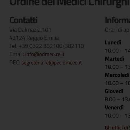
Ordine dei Medici Chirurghi
Contatti
Inform
Via Dalmazia,101
Orari di a
42124 Reggio Emilia
Lunedì
Tel. +39 0522 382100/382110
10.00 – 1
Email:
info@odmeo.re.it
Martedì
PEC:
segreteria.re@pec.omceo.it
10.00 – 1
Mercoledì
10.00 – 1
Giovedì
8.00 – 13
Venerdì
10.00 – 1
Gli uffici d