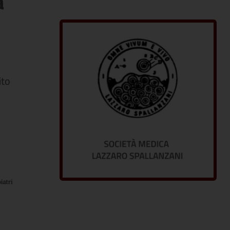
a
ito