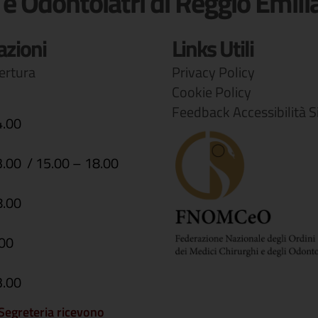
 e Odontoiatri di Reggio Emili
azioni
Links Utili
pertura
Privacy Policy
Cookie Policy
Feedback Accessibilità S
4.00
3.00 / 15.00 – 18.00
8.00
.00
3.00
i Segreteria ricevono