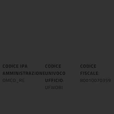
CODICE IPA
CODICE
CODICE
AMMINISTRAZIONE
UNIVOCO
:
FISCALE
:
OMCO_RE
UFFICIO
:
80010070359
UFWOBI