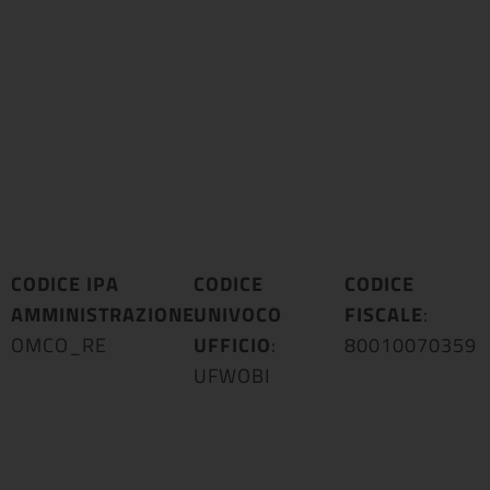
CODICE IPA
CODICE
CODICE
AMMINISTRAZIONE
UNIVOCO
:
FISCALE
:
OMCO_RE
UFFICIO
:
80010070359
UFWOBI