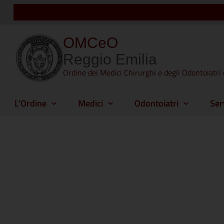
OMCeO
Reggio Emilia
Ordine dei Medici Chirurghi e degli Odontoiatri 
L’Ordine
Medici
Odontoiatri
Ser