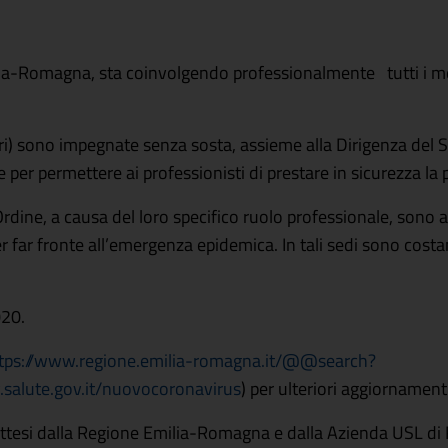
a-Romagna, sta coinvolgendo professionalmente tutti i me
ri) sono impegnate senza sosta, assieme alla Dirigenza del S
 e per permettere ai professionisti di prestare in sicurezza la 
’Ordine, a causa del loro specifico ruolo professionale, sono
er far fronte all’emergenza epidemica. In tali sedi sono cos
020.
tps://www.regione.emilia-romagna.it/@@search?
.salute.gov.it/nuovocoronavirus
) per ulteriori aggiornamenti
attesi dalla Regione Emilia-Romagna e dalla Azienda USL di 