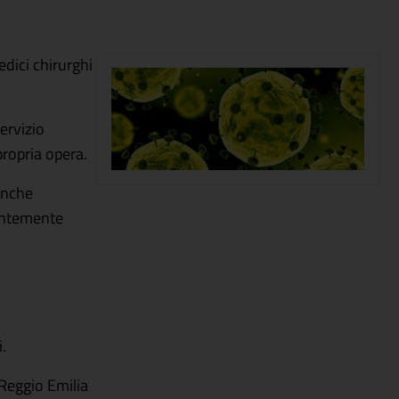
dici chirurghi
ervizio
propria opera.
 anche
tantemente
.
Reggio Emilia