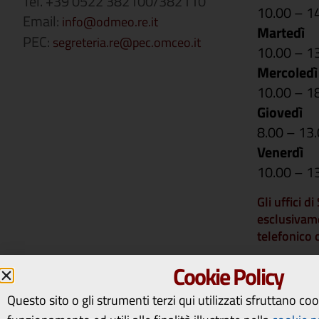
Tel. +39 0522 382100/382110
10.00 – 1
Email:
info@odmeo.re.it
Martedì
PEC:
segreteria.re@pec.omceo.it
10.00 – 1
Mercoledì
10.00 – 1
Giovedì
8.00 – 13
Venerdì
10.00 – 1
Gli uffici d
esclusivam
telefonico
Si comunica 
Cookie Policy
rimarranno 
14 a vener
Questo sito o gli strumenti terzi qui utilizzati sfruttano co
riapriranno