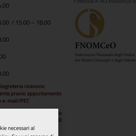
Feedback Accessibilità S
4.00
3.00 / 15.00 – 18.00
8.00
.00
3.00
i Segreteria ricevono
ente previo appuntamento
 o e-mail/PEC
che gli Uffici di Segreteria
chiusi a partire da venerdì
dì 21 agosto 2026 e
okie necessari al
 lunedì 24 agosto.