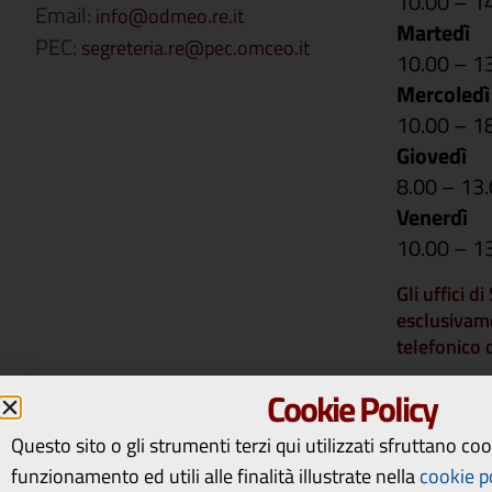
10.00 – 1
Email:
info@odmeo.re.it
Martedì
PEC:
segreteria.re@pec.omceo.it
10.00 – 1
Mercoledì
10.00 – 1
Giovedì
8.00 – 13
Venerdì
10.00 – 1
Gli uffici d
esclusivam
telefonico
Si comunica 
Cookie Policy
rimarranno 
14 a vener
Questo sito o gli strumenti terzi qui utilizzati sfruttano co
riapriranno
funzionamento ed utili alle finalità illustrate nella
cookie p