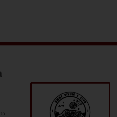
a
ito