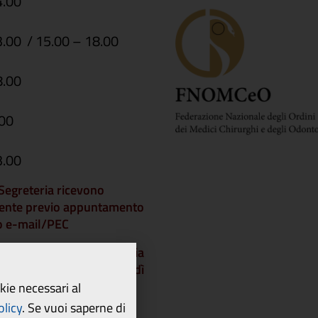
4.00
3.00 / 15.00 – 18.00
8.00
.00
3.00
i Segreteria ricevono
ente previo appuntamento
 o e-mail/PEC
che gli Uffici di Segreteria
chiusi a partire da venerdì
dì 21 agosto 2026 e
okie necessari al
 lunedì 24 agosto.
olicy
.
Se vuoi saperne di