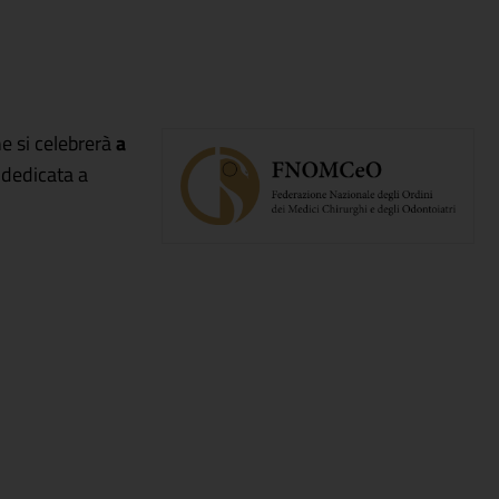
he si celebrerà
a
a dedicata a