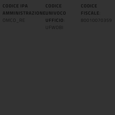
CODICE IPA
CODICE
CODICE
AMMINISTRAZIONE
UNIVOCO
:
FISCALE
:
OMCO_RE
UFFICIO
:
80010070359
UFWOBI