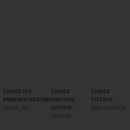
CODICE IPA
CODICE
CODICE
AMMINISTRAZIONE
UNIVOCO
:
FISCALE
:
OMCO_RE
UFFICIO
:
80010070359
UFWOBI