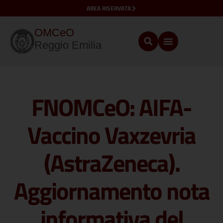
AREA RISERVATA
OMCeO
Reggio Emilia
FNOMCeO: AIFA-
Vaccino Vaxzevria
(AstraZeneca).
Aggiornamento nota
informativa del