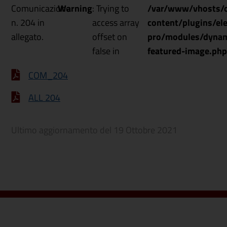
Comunicazione
Warning
: Trying to
/var/www/vhosts/o
n. 204 in
access array
content/plugins/el
allegato.
offset on
pro/modules/dynam
false in
featured-image.php
COM_204
ALL 204
Ultimo aggiornamento del
19 Ottobre 2021