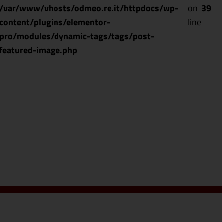
/var/www/vhosts/odmeo.re.it/httpdocs/wp-
on
39
content/plugins/elementor-
line
pro/modules/dynamic-tags/tags/post-
featured-image.php