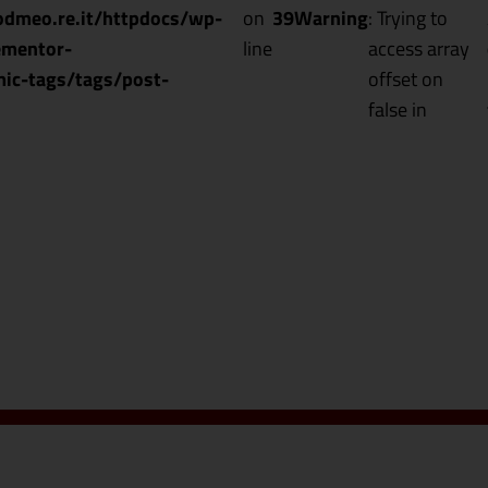
dmeo.re.it/httpdocs/wp-
on
39
Warning
: Trying to
ementor-
line
access array
ic-tags/tags/post-
offset on
false in