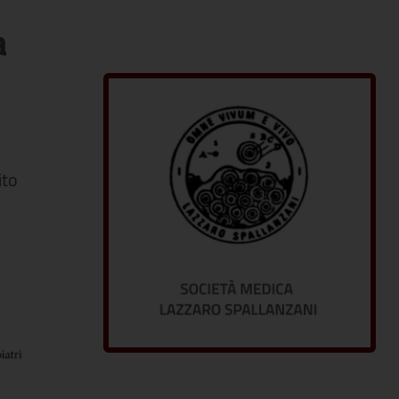
a
ito