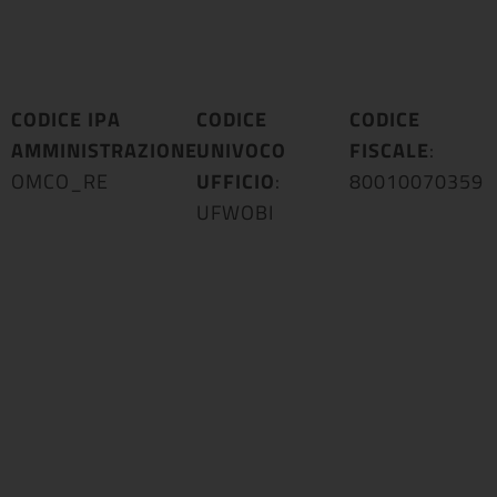
CODICE IPA
CODICE
CODICE
AMMINISTRAZIONE
UNIVOCO
:
FISCALE
:
OMCO_RE
UFFICIO
:
80010070359
UFWOBI