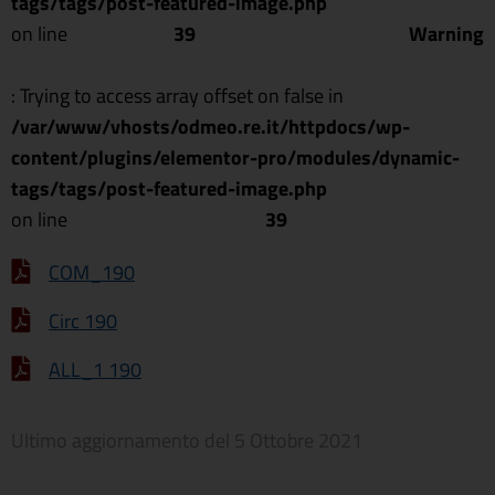
tags/tags/post-featured-image.php
on line
39
Warning
: Trying to access array offset on false in
/var/www/vhosts/odmeo.re.it/httpdocs/wp-
content/plugins/elementor-pro/modules/dynamic-
tags/tags/post-featured-image.php
on line
39
COM_190
Circ 190
ALL_1 190
Ultimo aggiornamento del
5 Ottobre 2021