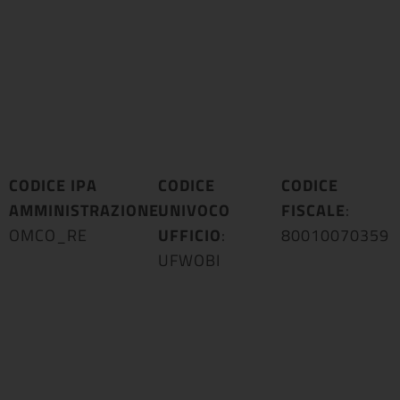
CODICE IPA
CODICE
CODICE
AMMINISTRAZIONE
UNIVOCO
:
FISCALE
:
OMCO_RE
UFFICIO
:
80010070359
UFWOBI