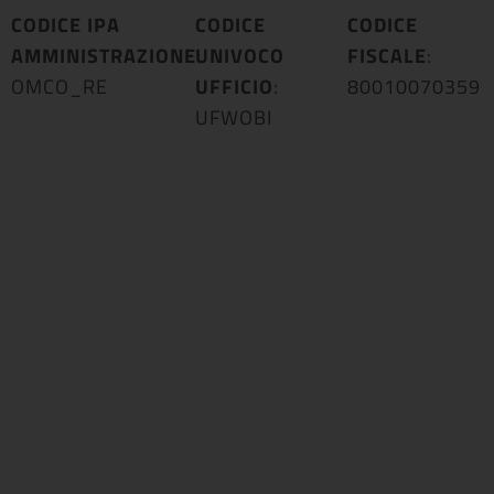
CODICE IPA
CODICE
CODICE
AMMINISTRAZIONE
UNIVOCO
:
FISCALE
:
OMCO_RE
UFFICIO
:
80010070359
UFWOBI