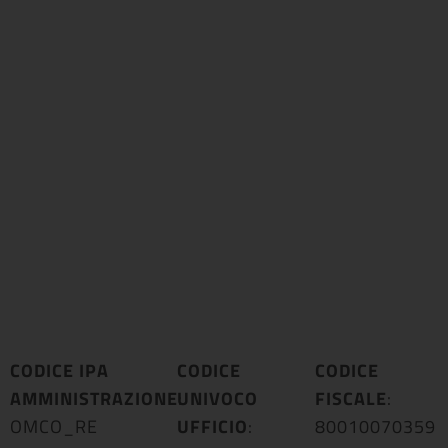
CODICE IPA
CODICE
CODICE
AMMINISTRAZIONE
UNIVOCO
:
FISCALE
:
OMCO_RE
UFFICIO
:
80010070359