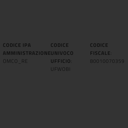
CODICE IPA
CODICE
CODICE
AMMINISTRAZIONE
UNIVOCO
:
FISCALE
:
OMCO_RE
UFFICIO
:
80010070359
UFWOBI