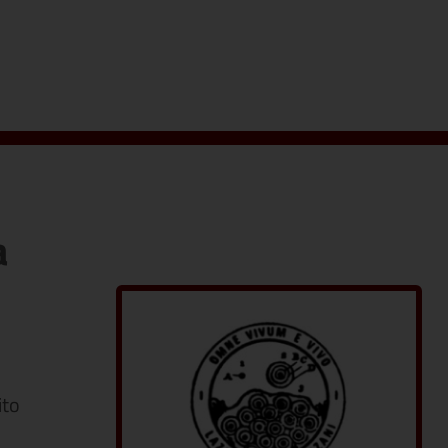
a
ito