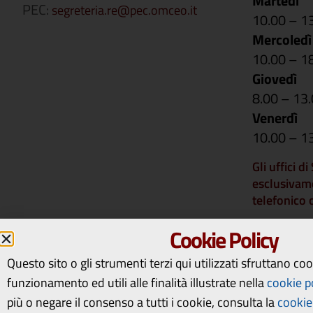
Martedì
PEC:
segreteria.re@pec.omceo.it
10.00 – 1
Mercoledì
10.00 – 1
Giovedì
8.00 – 13
Venerdì
10.00 – 1
Gli uffici d
esclusivam
telefonico
Si comunica 
Cookie Policy
rimarranno 
14 a vener
Questo sito o gli strumenti terzi qui utilizzati sfruttano co
riapriranno
funzionamento ed utili alle finalità illustrate nella
cookie p
più o negare il consenso a tutti i cookie, consulta la
cookie 