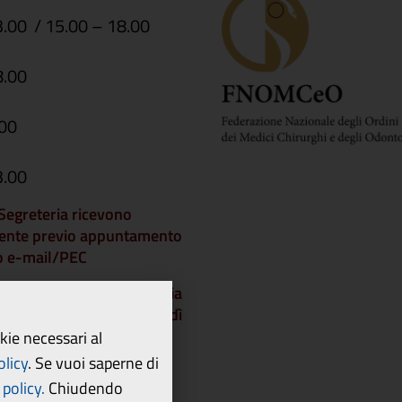
3.00 / 15.00 – 18.00
8.00
.00
3.00
i Segreteria ricevono
ente previo appuntamento
 o e-mail/PEC
che gli Uffici di Segreteria
chiusi a partire da venerdì
dì 21 agosto 2026 e
okie necessari al
 lunedì 24 agosto.
olicy
.
Se vuoi saperne di
policy.
Chiudendo