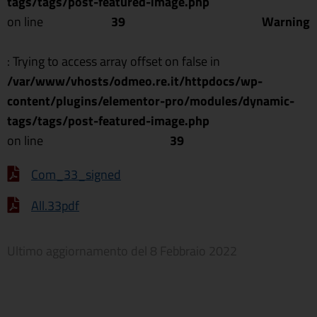
tags/tags/post-featured-image.php
on line
39
Warning
: Trying to access array offset on false in
/var/www/vhosts/odmeo.re.it/httpdocs/wp-
content/plugins/elementor-pro/modules/dynamic-
tags/tags/post-featured-image.php
on line
39
Com_33_signed
All.33pdf
Ultimo aggiornamento del
8 Febbraio 2022