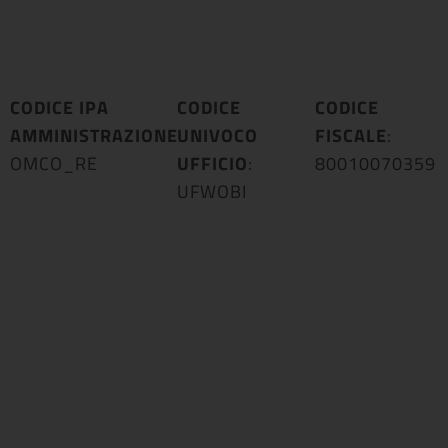
CODICE IPA
CODICE
CODICE
AMMINISTRAZIONE
UNIVOCO
:
FISCALE
:
OMCO_RE
UFFICIO
:
80010070359
UFWOBI