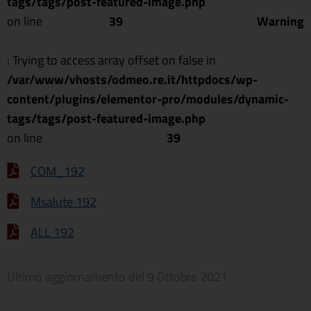
tags/tags/post-featured-image.php
on line
39
Warning
: Trying to access array offset on false in
/var/www/vhosts/odmeo.re.it/httpdocs/wp-
content/plugins/elementor-pro/modules/dynamic-
tags/tags/post-featured-image.php
on line
39
COM_192
Msalute 192
ALL 192
Ultimo aggiornamento del
9 Ottobre 2021