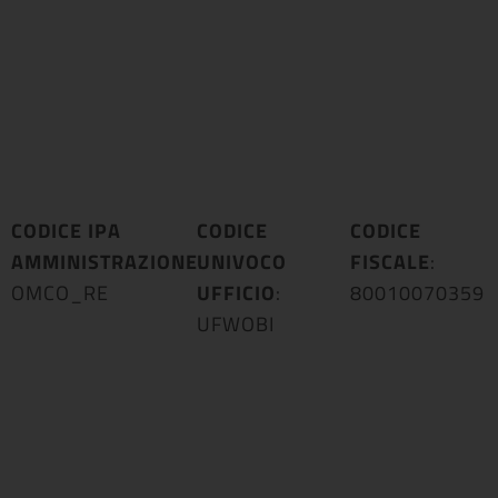
CODICE IPA
CODICE
CODICE
AMMINISTRAZIONE
UNIVOCO
:
FISCALE
:
OMCO_RE
UFFICIO
:
80010070359
UFWOBI