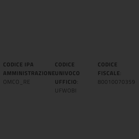
CODICE IPA
CODICE
CODICE
AMMINISTRAZIONE
UNIVOCO
:
FISCALE
:
OMCO_RE
UFFICIO
:
80010070359
UFWOBI