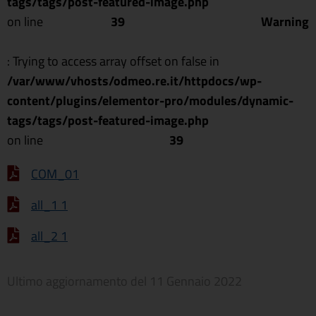
tags/tags/post-featured-image.php
on line
39
Warning
: Trying to access array offset on false in
/var/www/vhosts/odmeo.re.it/httpdocs/wp-
content/plugins/elementor-pro/modules/dynamic-
tags/tags/post-featured-image.php
on line
39
COM_01
all_1 1
all_2 1
Ultimo aggiornamento del
11 Gennaio 2022