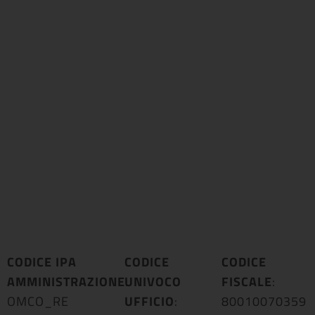
CODICE IPA
CODICE
CODICE
AMMINISTRAZIONE
UNIVOCO
:
FISCALE
:
OMCO_RE
UFFICIO
:
80010070359