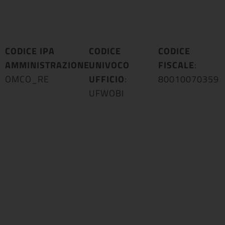
CODICE IPA
CODICE
CODICE
AMMINISTRAZIONE
UNIVOCO
:
FISCALE
:
OMCO_RE
UFFICIO
:
80010070359
UFWOBI