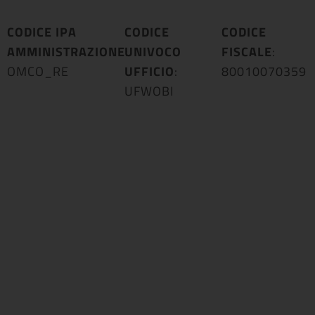
CODICE IPA
CODICE
CODICE
AMMINISTRAZIONE
UNIVOCO
:
FISCALE
:
OMCO_RE
UFFICIO
:
80010070359
UFWOBI