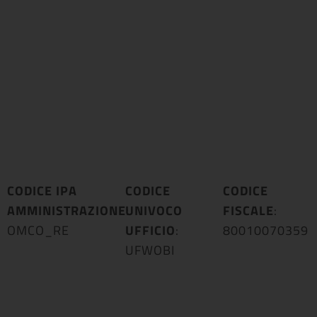
CODICE IPA
CODICE
CODICE
AMMINISTRAZIONE
UNIVOCO
:
FISCALE
:
OMCO_RE
UFFICIO
:
80010070359
UFWOBI